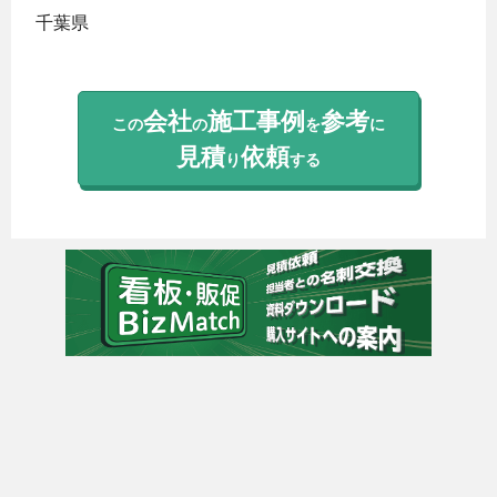
千葉県
会社
施工事例
参考
この
の
を
に
見積
依頼
り
する