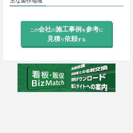
主な製作地域
会社
施工事例
参考
この
の
を
に
見積
依頼
り
する