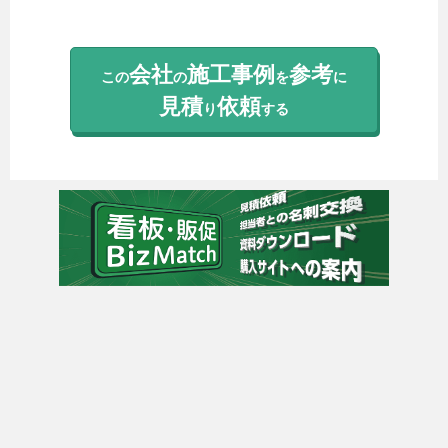
会社
施工事例
参考
この
の
を
に
見積
依頼
り
する