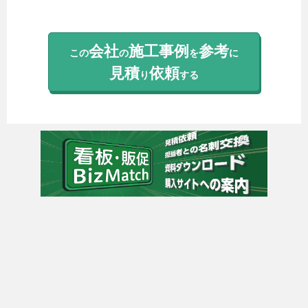
会社
施工事例
参考
この
の
を
に
見積
依頼
り
する