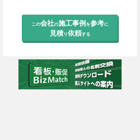
会社
施工事例
参考
この
の
を
に
見積
依頼
り
する