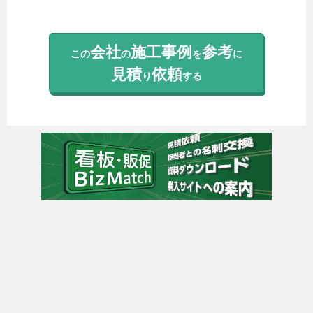
会社
施工事例
参考
この
の
を
に
見積
依頼
り
する