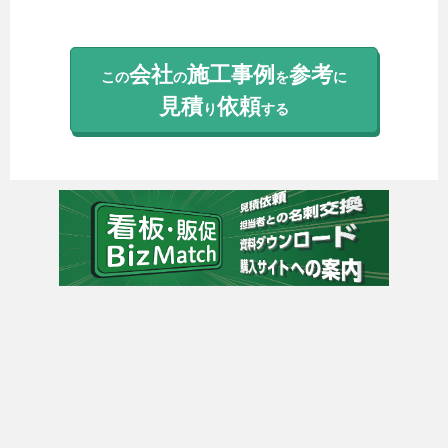
会社
施工事例
参考
この
の
を
に
見積
依頼
り
する