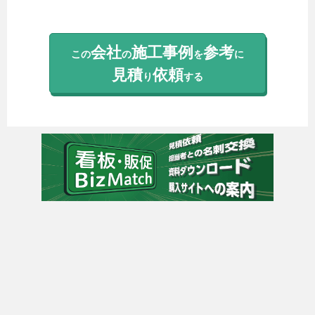
会社
施工事例
参考
この
の
を
に
見積
依頼
り
する