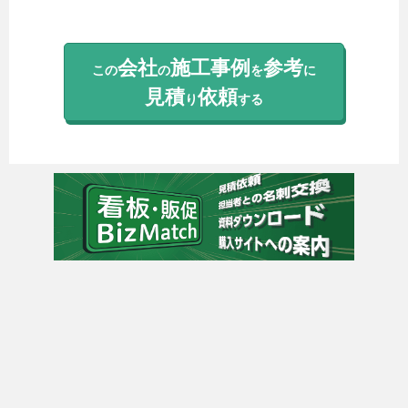
会社
施工事例
参考
この
の
を
に
見積
依頼
り
する