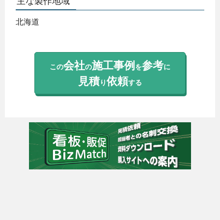
主な製作地域
北海道
会社
施工事例
参考
この
の
を
に
見積
依頼
り
する