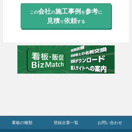
会社
施工事例
参考
この
の
を
に
見積
依頼
り
する
看板の種類
登録企業一覧
お問い合わせ