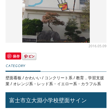
2016.05.09
保存
壁面看板
/
かわいい
/
コンクリート系
/
教育，学習支援
業
/
オレンジ系・レッド系・イエロー系・カラフル系
富士市立大淵小学校壁面サイン