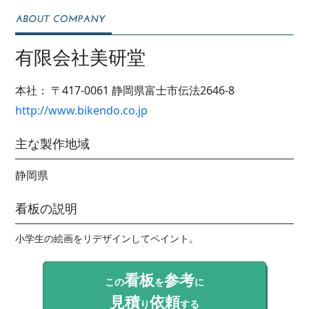
有限会社美研堂
本社：
〒417-0061
静岡県富士市伝法2646-8
http://www.bikendo.co.jp
主な製作地域
静岡県
看板の説明
小学生の絵画をリデザインしてペイント。
看板
参考
この
を
に
見積
依頼
り
する