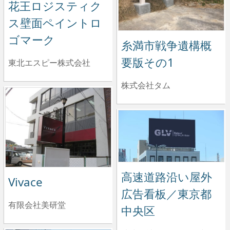
花王ロジスティク
ス壁面ペイントロ
ゴマーク
糸満市戦争遺構概
要版その1
東北エスピー株式会社
株式会社タム
高速道路沿い屋外
Vivace
広告看板／東京都
有限会社美研堂
中央区