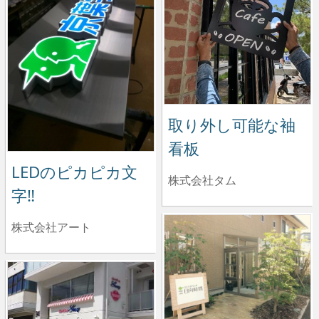
取り外し可能な袖
看板
LEDのピカピカ文
株式会社タム
字‼️
株式会社アート