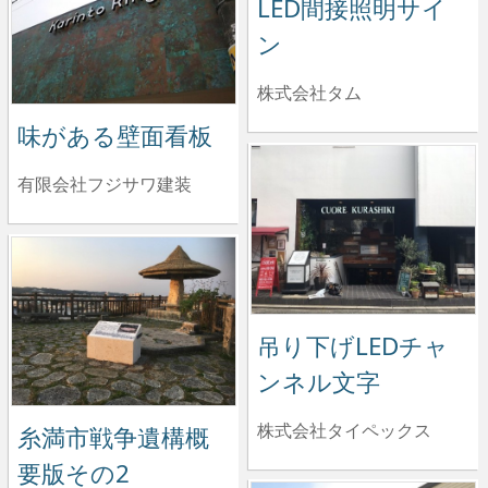
LED間接照明サイ
ン
株式会社タム
味がある壁面看板
有限会社フジサワ建装
吊り下げLEDチャ
ンネル文字
株式会社タイペックス
糸満市戦争遺構概
要版その2