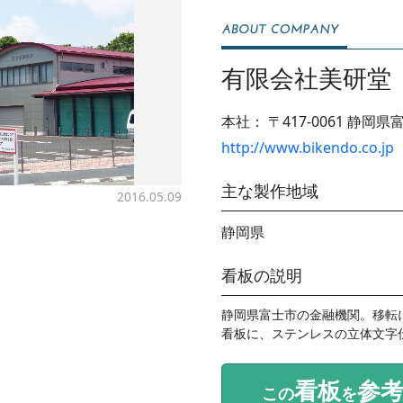
有限会社美研堂
本社：
〒417-0061
静岡県富
http://www.bikendo.co.jp
主な製作地域
2016.05.09
静岡県
看板の説明
静岡県富士市の金融機関。移転
看板に、ステンレスの立体文字
看板
参
この
を