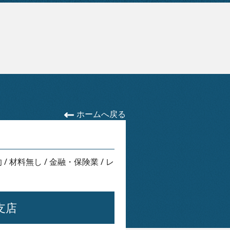
ホームへ戻る
的
/
材料無し
/
金融・保険業
/
レ
支店