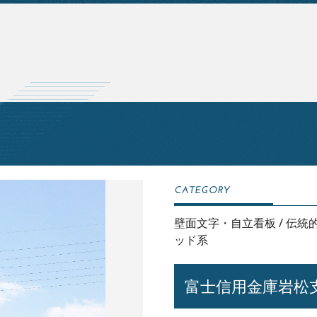
壁面文字・自立看板
/
伝統
ッド系
富士信用金庫岩松