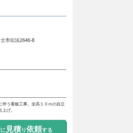
士市伝法2646-8
に伴う看板工事。全高１０ｍの自立
仕上げ。
考
見積
依頼
に
り
する