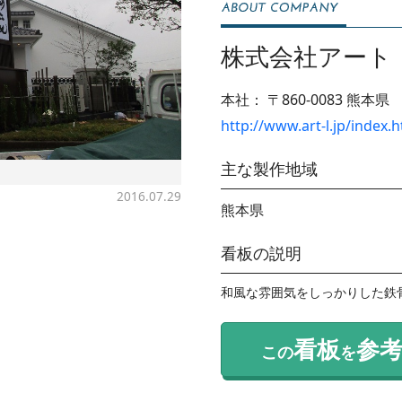
株式会社アート
本社：
〒860-0083
熊本県
http://www.art-l.jp/index.
主な製作地域
2016.07.29
熊本県
看板の説明
和風な雰囲気をしっかりした鉄
看板
参
この
を