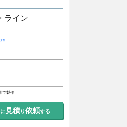
・ライン
html
骨で製作
考
見積
依頼
に
り
する