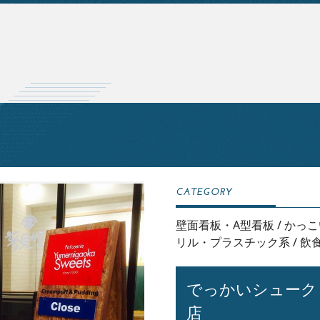
壁面看板・A型看板
/
かっこ
リル・プラスチック系
/
飲
でっかいシューク
店