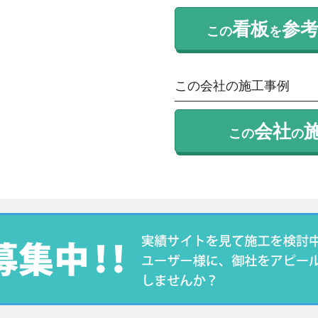
看板
参
この
を
この会社の施工事例
会社
この
の