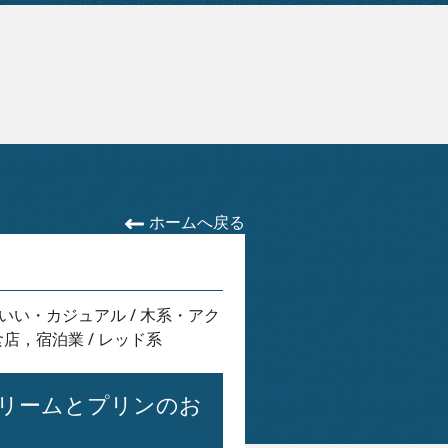
ホームへ戻る
いい・カジュアル
/
木系・アク
食店，宿泊業
/
レッド系
リームとプリンのお