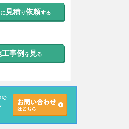
考
見積
依頼
に
り
する
施工事例
見
を
る