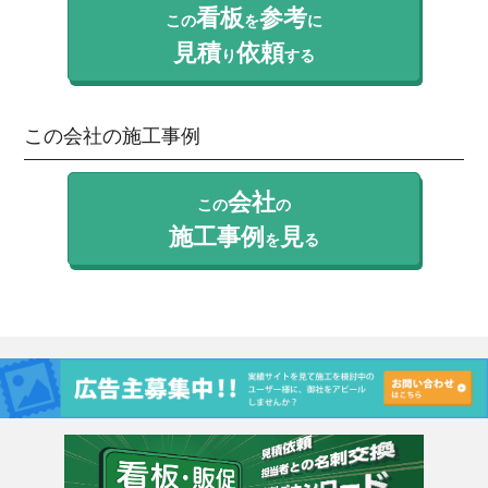
看板
参考
この
を
に
見積
依頼
り
する
この会社の施工事例
会社
この
の
施工事例
見
を
る