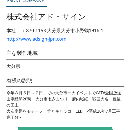
株式会社アド・サイン
本社：
〒870-1153
大分県大分市小野鶴1916-1
http://www.adsign-jpn.com
主な製作地域
大分県
看板の説明
今年８月５日～７日までの大分市一大イベントでCATV全国放送

山車総勢20騎　大分市七夕まつり　府内戦紙　戦国大名　豊後
の国主

大友宗麟をモチーフ　竹とキャラコ　LED　<平成28年7月工事
完了分>