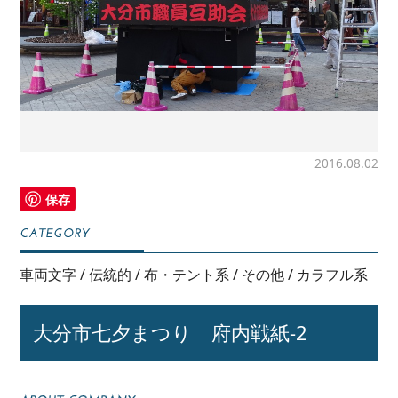
2016.08.02
保存
車両文字
/
伝統的
/
布・テント系
/
その他
/
カラフル系
大分市七夕まつり 府内戦紙-2