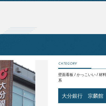
壁面看板
/
かっこいい
/
材
系
大分銀行 宗麟館