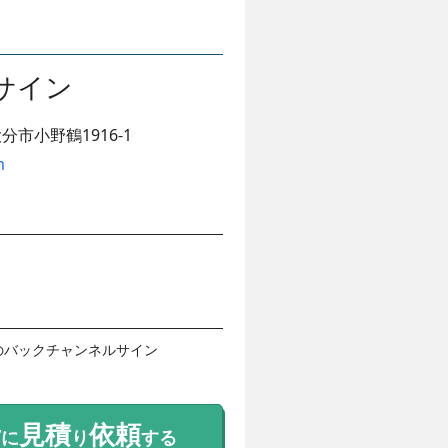
サイン
分市小野鶴1916-1
m
のバックチャンネルサイン

考
見積
依頼
に
り
する