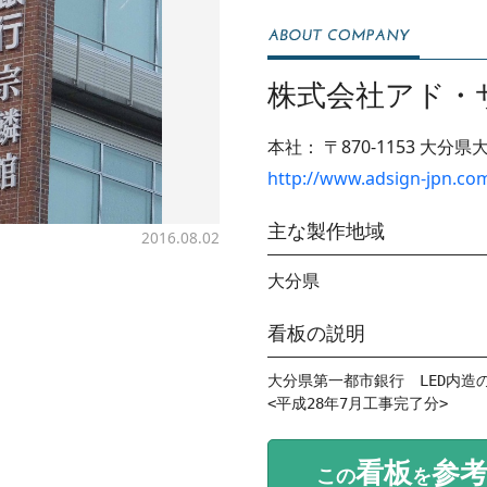
株式会社アド・
本社：
〒870-1153
大分県大
http://www.adsign-jpn.co
主な製作地域
2016.08.02
大分県
看板の説明
大分県第一都市銀行　LED内造
<平成28年7月工事完了分>
看板
参
この
を