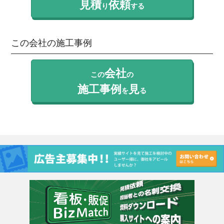
見積
依頼
り
する
この会社の施工事例
会社
この
の
施工事例
見
を
る