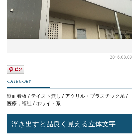
2016.08.09
壁面看板
/
テイスト無し
/
アクリル・プラスチック系
/
医療，福祉
/
ホワイト系
浮き出すと品良く見える立体文字