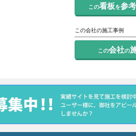
看板
参
この
を
この会社の施工事例
会社
この
の