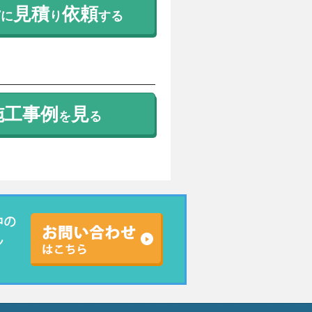
考
見積
依頼
に
り
する
施工事例
見
を
る