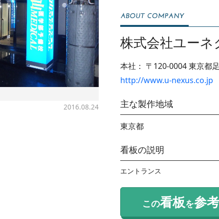
株式会社ユーネ
本社：
〒120-0004
東京都足
http://www.u-nexus.co.jp
主な製作地域
2016.08.24
東京都
看板の説明
エントランス
看板
参
この
を