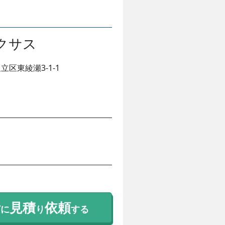
クサス
立区東綾瀬3-1-1
考
見積
依頼
に
り
する