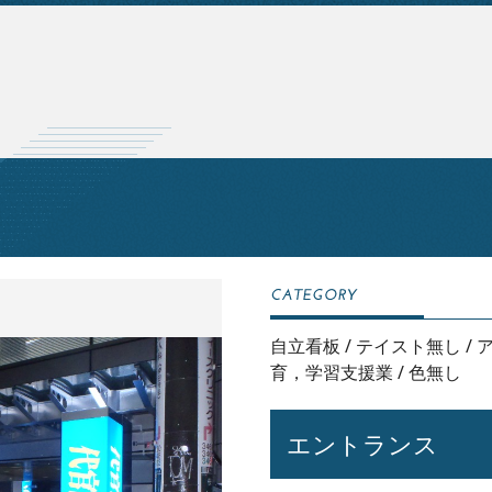
自立看板
/
テイスト無し
/
育，学習支援業
/
色無し
エントランス