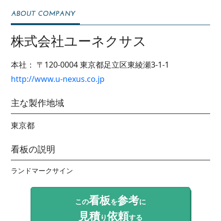
株式会社ユーネクサス
本社：
〒120-0004
東京都足立区東綾瀬3-1-1
http://www.u-nexus.co.jp
主な製作地域
東京都
看板の説明
ランドマークサイン
看板
参考
この
を
に
見積
依頼
り
する