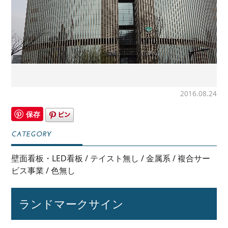
2016.08.24
保存
壁面看板・LED看板
/
テイスト無し
/
金属系
/
複合サー
ビス事業
/
色無し
ランドマークサイン