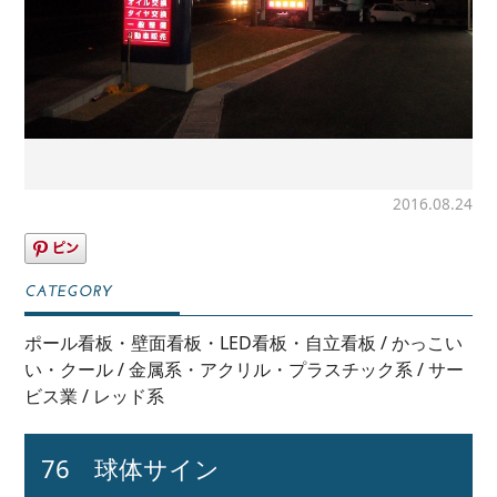
2016.08.24
ポール看板・壁面看板・LED看板・自立看板
/
かっこい
い・クール
/
金属系・アクリル・プラスチック系
/
サー
ビス業
/
レッド系
76 球体サイン