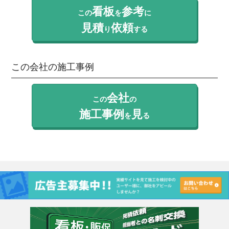
看板
参考
この
を
に
見積
依頼
り
する
この会社の施工事例
会社
この
の
施工事例
見
を
る