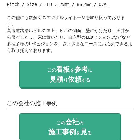
Pitch / Size / LED : 25mm / 86.4㎡ / OVAL

この他にも数多くのデジタルサイネージを取り扱っておりま
す。

高速道路沿いビルの屋上、ビルの側面、壁にかけたり、天井か
ら吊るしたり、床に置いたり、自立型のLEDビジョン…などなど
多種多様のLEDビジョンを、さまざまなニーズにお応えできるよ
う取り揃えております。
看板
参考
この
を
に
見積
依頼
り
する
この会社の施工事例
会社
この
の
施工事例
見
を
る