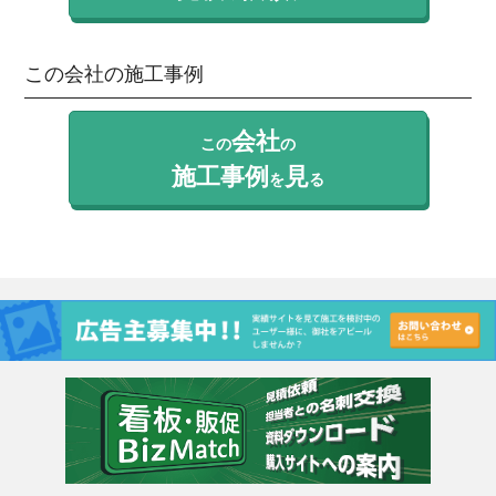
この会社の施工事例
会社
この
の
施工事例
見
を
る