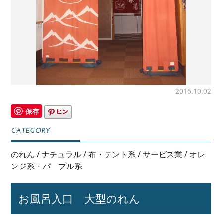
2016.10.02
保存
のれん
/
ナチュラル
/
布・テント系
/
サービス業
/
オレ
ンジ系・パープル系
お風呂入口 大型のれん