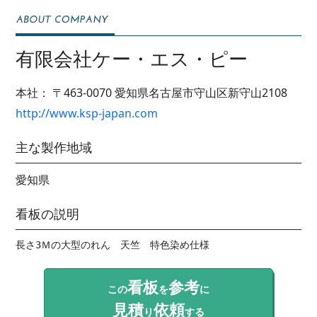
有限会社ケー・エス・ピー
本社：
〒463-0070
愛知県名古屋市守山区新守山2108
http://www.ksp-japan.com
主な製作地域
愛知県
看板の説明
長さ3Ｍの大型のれん　天竺　特色染め仕様
看板
参考
この
を
に
見積
依頼
り
する