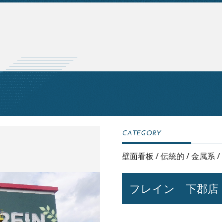
壁面看板
/
伝統的
/
金属系
/
フレイン 下郡店