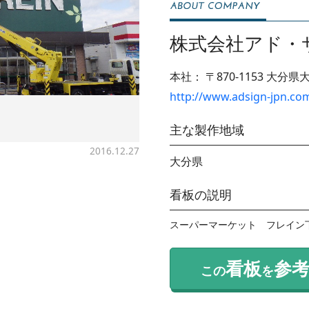
株式会社アド・
本社：
〒870-1153
大分県大
http://www.adsign-jpn.co
主な製作地域
2016.12.27
大分県
看板の説明
スーパーマーケット　フレイン
看板
参
この
を