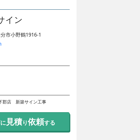
サイン
分市小野鶴1916-1
m
下郡店　新築サイン工事
考
見積
依頼
に
り
する