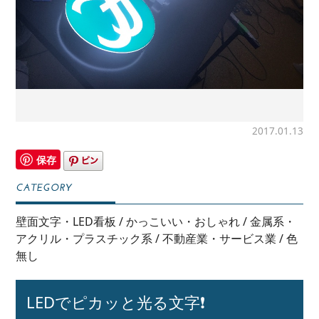
2017.01.13
保存
壁面文字・LED看板
/
かっこいい・おしゃれ
/
金属系・
アクリル・プラスチック系
/
不動産業・サービス業
/
色
無し
LEDでピカッと光る文字❗️