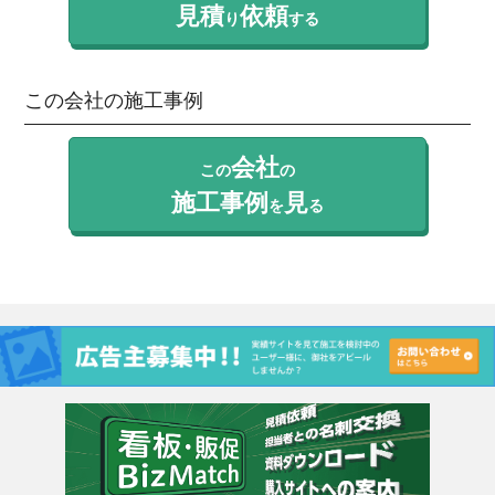
見積
依頼
り
する
この会社の施工事例
会社
この
の
施工事例
見
を
る