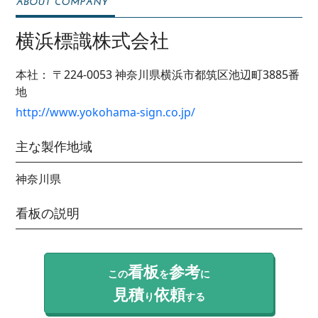
横浜標識株式会社
本社：
〒224-0053
神奈川県横浜市都筑区池辺町3885番
地
http://www.yokohama-sign.co.jp/
主な製作地域
神奈川県
看板の説明
看板
参考
この
を
に
見積
依頼
り
する