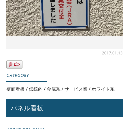
2017.01.13
壁面看板
/
伝統的
/
金属系
/
サービス業
/
ホワイト系
パネル看板