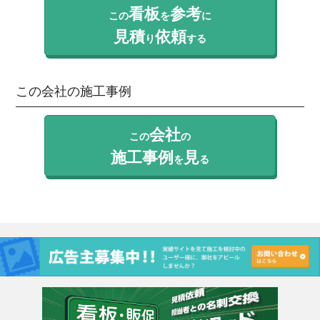
看板
参考
この
を
に
見積
依頼
り
する
この会社の施工事例
会社
この
の
施工事例
見
を
る