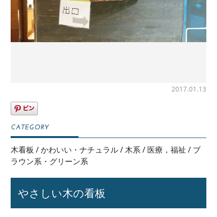
2017.01.13
木看板
/
かわいい・ナチュラル
/
木系
/
医療，福祉
/
ブ
ラウン系・グリーン系
やさしい木の看板