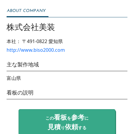
株式会社美装
本社：
〒491-0822
愛知県
http://www.biso2000.com
主な製作地域
富山県
看板の説明
看板
参考
この
を
に
見積
依頼
り
する