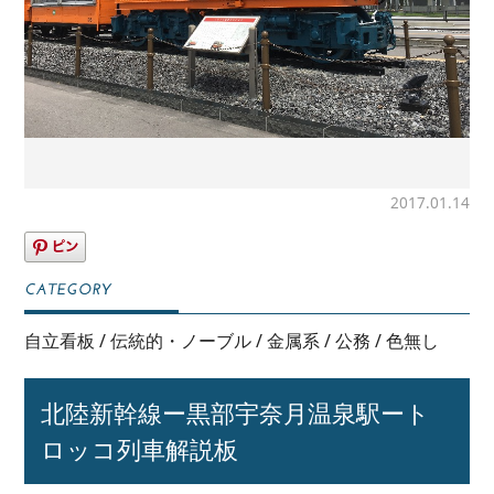
2017.01.14
自立看板
/
伝統的・ノーブル
/
金属系
/
公務
/
色無し
北陸新幹線ー黒部宇奈月温泉駅ート
ロッコ列車解説板