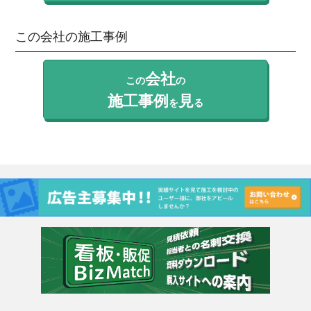
この会社の施工事例
会社
この
の
施工事例
見
を
る