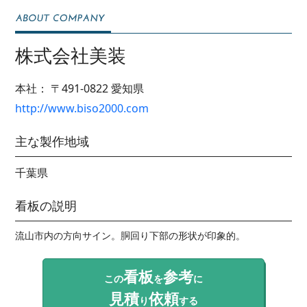
株式会社美装
本社：
〒491-0822
愛知県
http://www.biso2000.com
主な製作地域
千葉県
看板の説明
流山市内の方向サイン。胴回り下部の形状が印象的。
看板
参考
この
を
に
見積
依頼
り
する