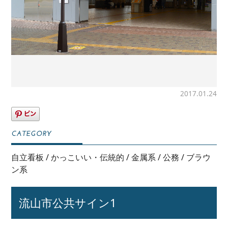
2017.01.24
自立看板
/
かっこいい・伝統的
/
金属系
/
公務
/
ブラウ
ン系
流山市公共サイン1