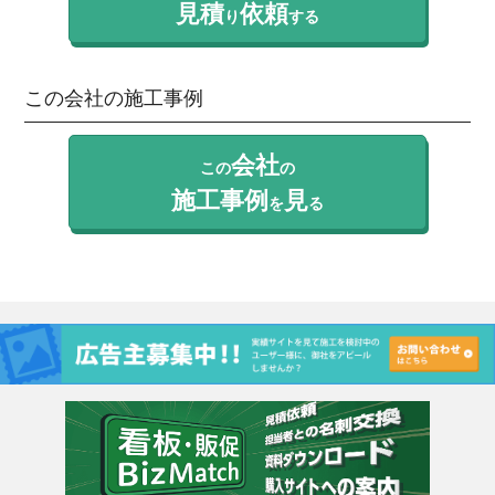
見積
依頼
り
する
この会社の施工事例
会社
この
の
施工事例
見
を
る