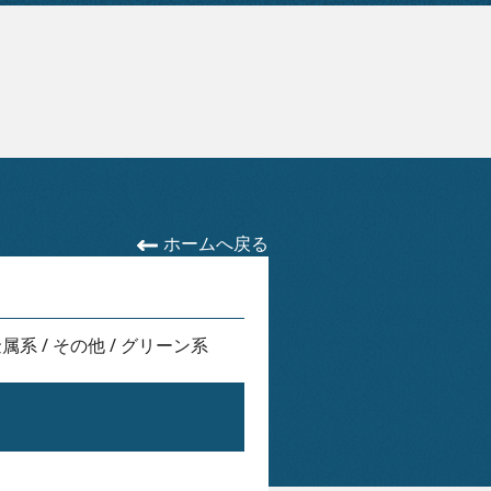
ホームへ戻る
金属系
/
その他
/
グリーン系