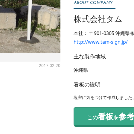
株式会社タム
本社：
〒901-0305
沖縄県糸
http://www.tam-sign.jp/
主な製作地域
2017.02.20
沖縄県
看板の説明
塩害に気をつけて作成しました
看板
参
この
を