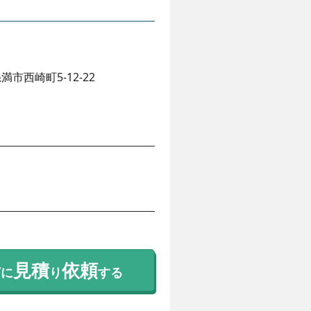
満市西崎町5-12-22
。
考
見積
依頼
に
り
する