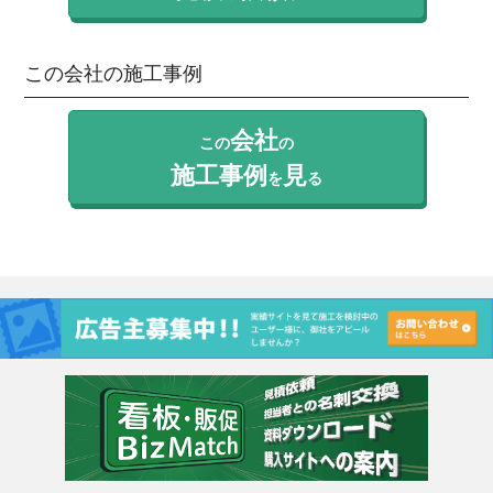
この会社の施工事例
会社
この
の
施工事例
見
を
る