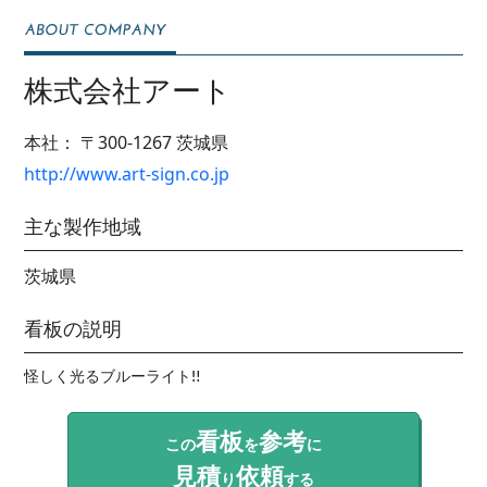
株式会社アート
本社：
〒300-1267
茨城県
http://www.art-sign.co.jp
主な製作地域
茨城県
看板の説明
怪しく光るブルーライト‼️
看板
参考
この
を
に
見積
依頼
り
する