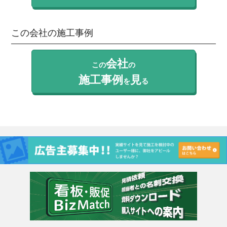
この会社の施工事例
会社
この
の
施工事例
見
を
る