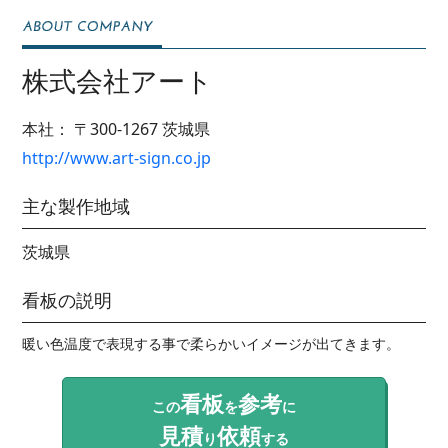
株式会社アート
本社：
〒300-1267
茨城県
http://www.art-sign.co.jp
主な製作地域
茨城県
看板の説明
暖い色温度で表現する事で柔らかいイメージが出てきます。
看板
参考
この
を
に
見積
依頼
り
する