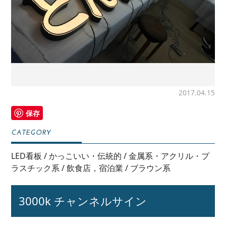
2017.04.15
保存
LED看板
/
かっこいい・伝統的
/
金属系・アクリル・プ
ラスチック系
/
飲食店，宿泊業
/
ブラウン系
3000k チャンネルサイン