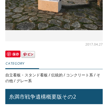
2017.04.27
保存
自立看板・スタンド看板
/
伝統的
/
コンクリート系
/
そ
の他
/
グレー系
糸満市戦争遺構概要版その2