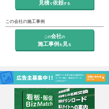
見積
依頼
り
する
この会社の施工事例
会社
この
の
施工事例
見
を
る