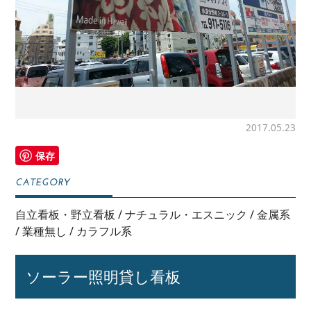
2017.05.23
保存
自立看板・野立看板
/
ナチュラル・エスニック
/
金属系
/
業種無し
/
カラフル系
ソーラー照明貸し看板