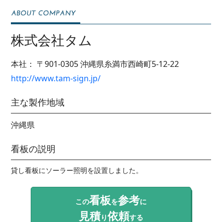
株式会社タム
本社：
〒901-0305
沖縄県糸満市西崎町5-12-22
http://www.tam-sign.jp/
主な製作地域
沖縄県
看板の説明
貸し看板にソーラー照明を設置しました。
看板
参考
この
を
に
見積
依頼
り
する