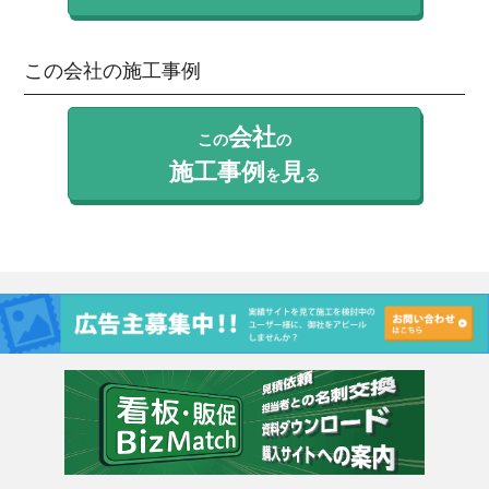
この会社の施工事例
会社
この
の
施工事例
見
を
る