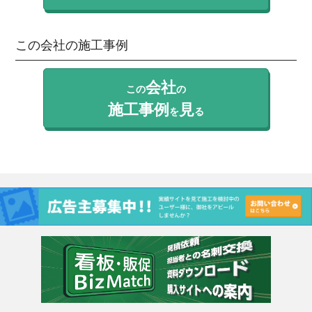
この会社の施工事例
会社
この
の
施工事例
見
を
る