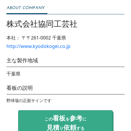
株式会社協同工芸社
本社：
〒〒261-0002
千葉県
http://www.kyodokogei.co.jp
主な製作地域
千葉県
看板の説明
野球場の正面サインです
看板
参考
この
を
に
見積
依頼
り
する