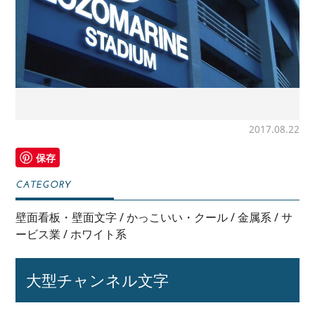
2017.08.22
保存
壁面看板・壁面文字
/
かっこいい・クール
/
金属系
/
サ
ービス業
/
ホワイト系
大型チャンネル文字