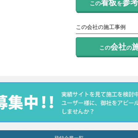
看板
参
この
を
この会社の施工事例
会社
この
の