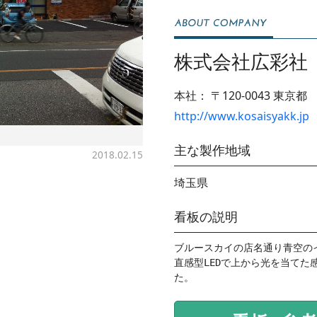
株式会社広彩社
本社：
〒120-0043
東京都
http://www.kosaisyakk.jp
主な製作地域
2018.02.15
埼玉県
看板の説明
ブルースカイの店名通り青空のイ
直感型LEDで上から光を当てた
た。