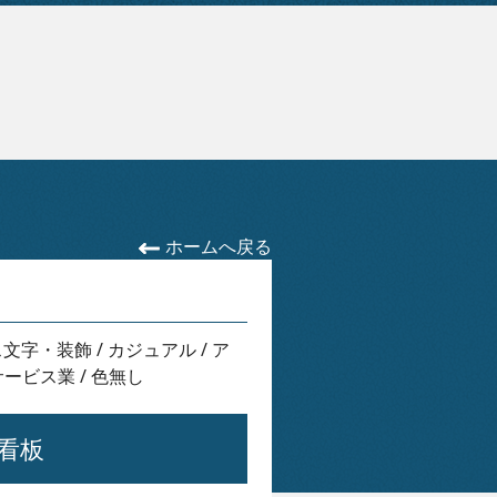
ホームへ戻る
ス文字・装飾
/
カジュアル
/
ア
サービス業
/
色無し
看板