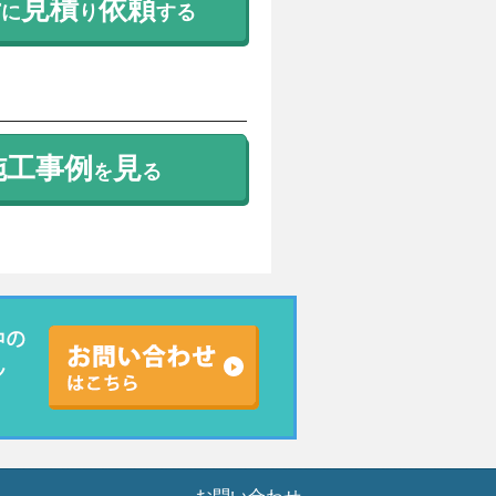
考
見積
依頼
に
り
する
施工事例
見
を
る