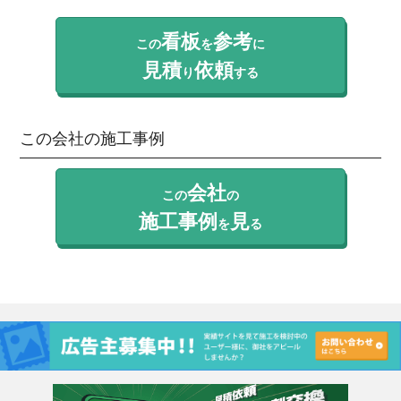
看板
参考
この
を
に
見積
依頼
り
する
この会社の施工事例
会社
この
の
施工事例
見
を
る