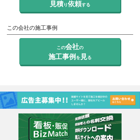
見積
依頼
り
する
この会社の施工事例
会社
この
の
施工事例
見
を
る