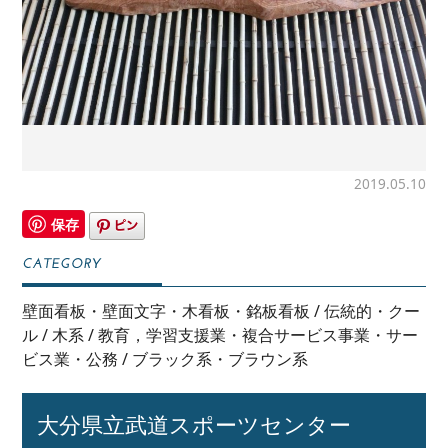
2019.05.10
保存
壁面看板・壁面文字・木看板・銘板看板
/
伝統的・クー
ル
/
木系
/
教育，学習支援業・複合サービス事業・サー
ビス業・公務
/
ブラック系・ブラウン系
大分県立武道スポーツセンター