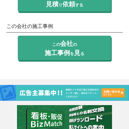
見積
依頼
り
する
この会社の施工事例
会社
この
の
施工事例
見
を
る