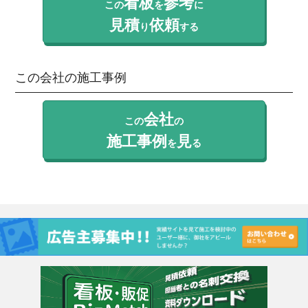
看板
参考
この
を
に
見積
依頼
り
する
この会社の施工事例
会社
この
の
施工事例
見
を
る