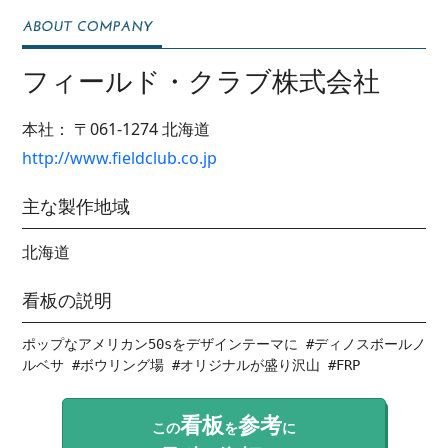
フィールド・クラブ株式会社
本社：
〒061-1274
北海道
http://www.fieldclub.co.jp
主な製作地域
北海道
看板の説明
ポップなアメリカン50sをデザインテーマに #ディノスボールノ
ルベサ #ボウリング場 #オリジナルが盛り沢山 #FRP
看板
参考
この
を
に