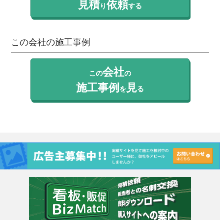
見積
依頼
り
する
この会社の施工事例
会社
この
の
施工事例
見
を
る