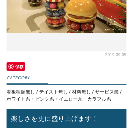
2019.09.09
保存
看板種類無し
/
テイスト無し
/
材料無し
/
サービス業
/
ホワイト系・ピンク系・イエロー系・カラフル系
楽しさを更に盛り上げます！