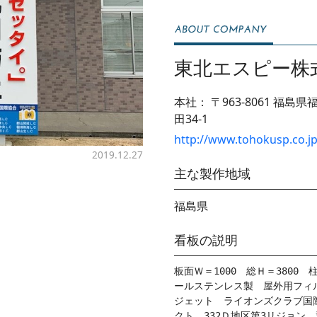
東北エスピー株
本社：
〒963-8061
福島県
田34-1
http://www.tohokusp.co.j
2019.12.27
主な製作地域
福島県
看板の説明
板面Ｗ＝1000　総Ｈ＝3800
ールステンレス製　屋外用フィ
ジェット　ライオンズクラブ国際
クト　332Ｄ地区第3リジョン　