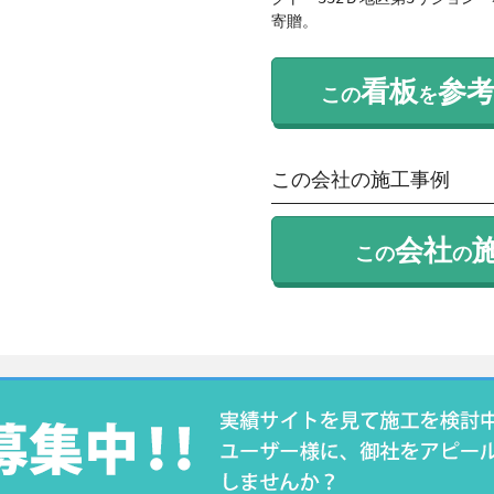
寄贈。
看板
参
この
を
この会社の施工事例
会社
この
の