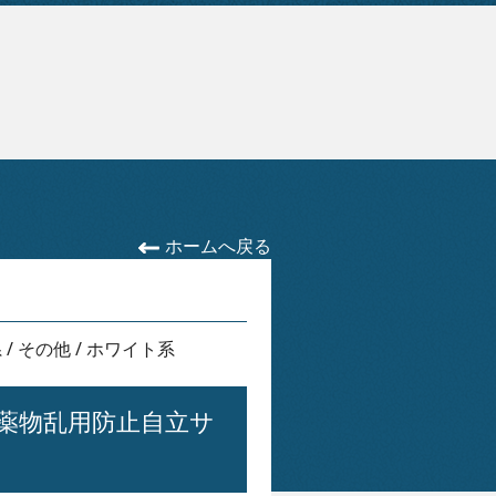
ホームへ戻る
系
/
その他
/
ホワイト系
薬物乱用防止自立サ