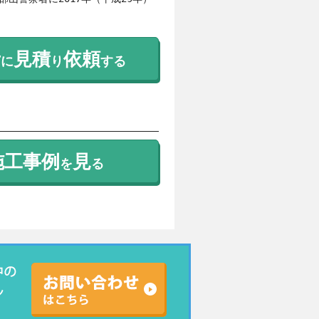
考
見積
依頼
に
り
する
施工事例
見
を
る