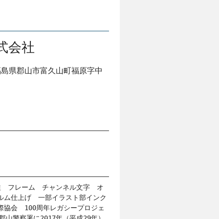
式会社
福島県郡山市富久山町福原字中
p
　柱　フレーム　チャンネル文字　オ
ルム仕上げ　一部イラスト部インク
協会　100周年レガシープロジェ
郡山警察署に2017年（平成29年）