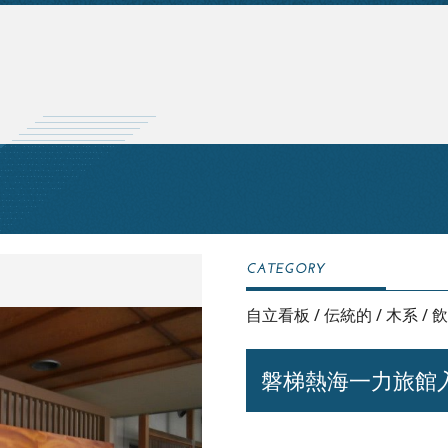
自立看板
/
伝統的
/
木系
/
飲
磐梯熱海一力旅館