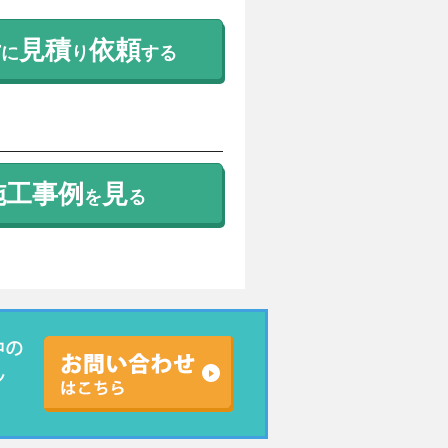
考
見積
依頼
に
り
する
施工事例
見
を
る