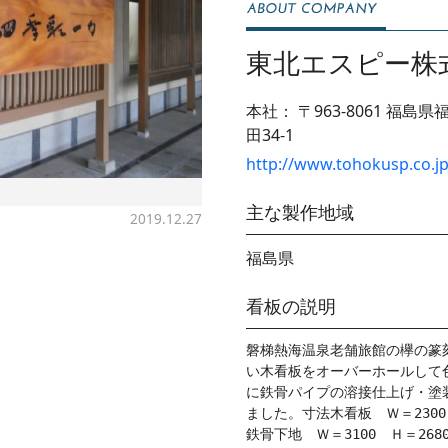
東北エスピー株
本社：
〒963-8061
福島県
田34-1
http://www.tohokusp.co.j
主な製作地域
2019.12.27
福島県
看板の説明
磐梯熱海温泉老舗旅館の欅の篆
い木看板をオーバーホールして
に鉄骨パイプの溶接仕上げ・塗
ました。寸法木看板　Ｗ＝2300Ｈ
鉄骨下地　Ｗ＝3100　Ｈ＝268