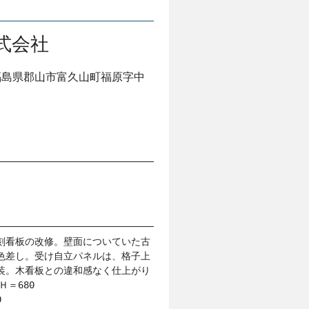
式会社
福島県郡山市富久山町福原字中
p
刻看板の改修。壁面についていた古
色差し。受け自立パネルは、格子上
装。木看板との違和感なく仕上がり
＝680

0