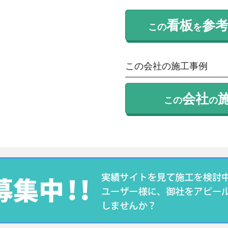
看板
参
この
を
この会社の施工事例
会社
この
の