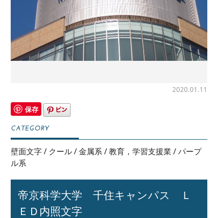
2020.01.11
保存
壁面文字
/
クール
/
金属系
/
教育，学習支援業
/
パープ
ル系
帝京科学大学 千住キャンパス Ｌ
ＥＤ内照文字