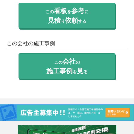
看板
参考
この
を
に
見積
依頼
り
する
この会社の施工事例
会社
この
の
施工事例
見
を
る