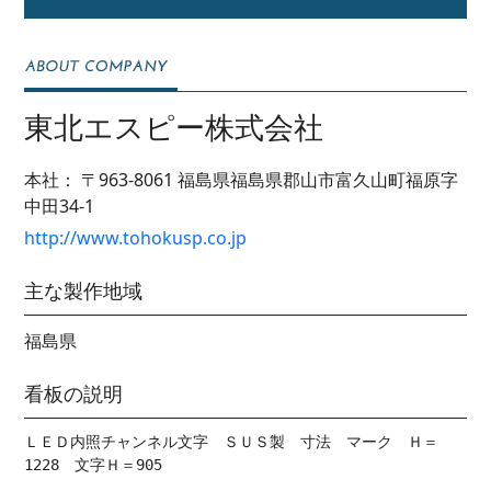
東北エスピー株式会社
本社：
〒963-8061
福島県福島県郡山市富久山町福原字
中田34-1
http://www.tohokusp.co.jp
主な製作地域
福島県
看板の説明
ＬＥＤ内照チャンネル文字　ＳＵＳ製　寸法　マーク　Ｈ＝
1228　文字Ｈ＝905