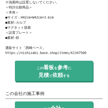
※強風時は設置しないでください。

＜特許出願商品＞

＜本体＞

●サイズ：H42cm×W42cm×3.6cm

●素材:カルプ

●マグネット脱着

＜設置プレート＞

●素材:鉄

通販サイト「西崎ベース」
https://nishizaki.base.shop/items/61347500
看板
参考
この
を
に
見積
依頼
り
する
この会社の施工事例
会社