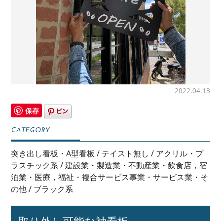
2022.04.13
保存
突き出し看板・A型看板
/
テイスト無し
/
アクリル・プ
ラスチック系
/
建設業・製造業・不動産業・飲食店，宿
泊業・医療，福祉・複合サービス事業・サービス業・そ
の他
/
ブラック系
取り外し可能な袖看板