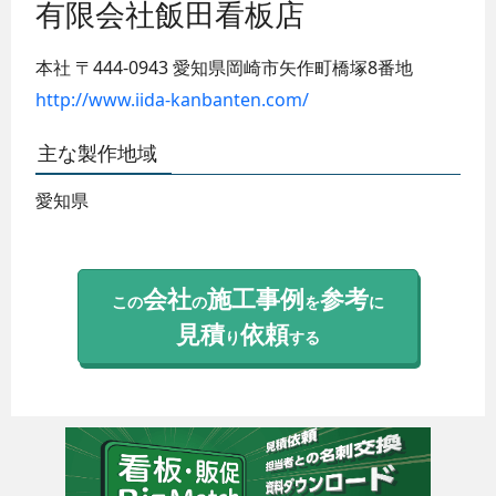
有限会社飯田看板店
本社
〒444-0943
愛知県岡崎市矢作町橋塚8番地
http://www.iida-kanbanten.com/
主な製作地域
愛知県
会社
施工事例
参考
この
の
を
に
見積
依頼
り
する