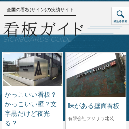
全国の看板(サイン)の実績サイト
かっこいい看板？
かっこいい壁？文
味がある壁面看板
字黒だけど夜光
有限会社フジサワ建装
る？